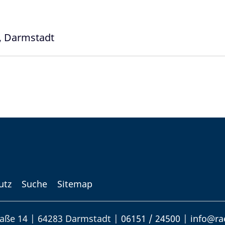
n, Darmstadt
utz
Suche
Sitemap
aße 14 | 64283 Darmstadt |
06151 / 24500
|
info@ra