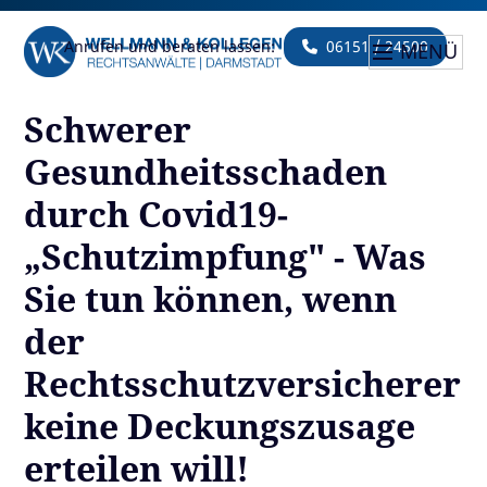
Anrufen und beraten lassen:
06151 / 24500
MENÜ
Schwerer
Gesundheitsschaden
durch Covid19-
„Schutzimpfung" - Was
Sie tun können, wenn
der
Rechtsschutzversicherer
keine Deckungszusage
erteilen will!