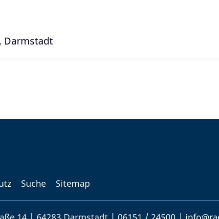
n, Darmstadt
utz
Suche
Sitemap
aße 14 | 64283 Darmstadt |
06151 / 24500
|
info@ra