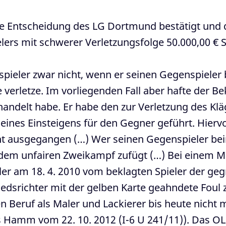
 Entscheidung des LG Dortmund bestätigt und 
elers mit schwerer Verletzungsfolge 50.000,00 
lspieler zwar nicht, wenn er seinen Gegenspieler
verletze. Im vorliegenden Fall aber hafte der Bek
ehandelt habe. Er habe den zur Verletzung des K
eines Einsteigens für den Gegner geführt. Hierv
usgegangen (…) Wer seinen Gegenspieler beim Fu
dem unfairen Zweikampf zufügt (…) Bei einem Mei
er am 18. 4. 2010 vom beklagten Spieler der g
edsrichter mit der gelben Karte geahndete Foul 
en Beruf als Maler und Lackierer bis heute nicht
s Hamm vom 22. 10. 2012 (I-6 U 241/11)). Das 