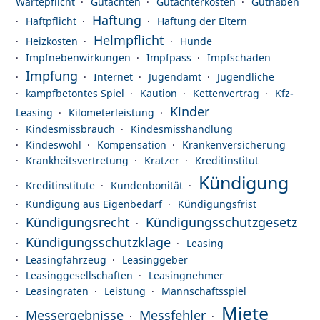
Wartepflicht
Gutachten
Gutachterkosten
Guthaben
Haftung
Haftpflicht
Haftung der Eltern
Helmpflicht
Heizkosten
Hunde
Impfnebenwirkungen
Impfpass
Impfschaden
Impfung
Internet
Jugendamt
Jugendliche
kampfbetontes Spiel
Kaution
Kettenvertrag
Kfz-
Kinder
Leasing
Kilometerleistung
Kindesmissbrauch
Kindesmisshandlung
Kindeswohl
Kompensation
Krankenversicherung
Krankheitsvertretung
Kratzer
Kreditinstitut
Kündigung
Kreditinstitute
Kundenbonität
Kündigung aus Eigenbedarf
Kündigungsfrist
Kündigungsrecht
Kündigungsschutzgesetz
Kündigungsschutzklage
Leasing
Leasingfahrzeug
Leasinggeber
Leasinggesellschaften
Leasingnehmer
Leasingraten
Leistung
Mannschaftsspiel
Miete
Messergebnisse
Messfehler