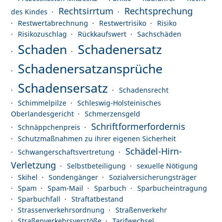
Rechtsirrtum
Rechtsprechung
des Kindes
Restwertabrechnung
Restwertrisiko
Risiko
Risikozuschlag
Rückkaufswert
Sachschäden
Schaden
Schadenersatz
Schadenersatzansprüche
Schadensersatz
Schadensrecht
Schimmelpilze
Schleswig-Holsteinisches
Oberlandesgericht
Schmerzensgeld
Schriftformerfordernis
Schnäppchenpreis
Schutzmaßnahmen zu ihrer eigenen Sicherheit
Schädel-Hirn-
Schwangerschaftsvertretung
Verletzung
Selbstbeteiligung
sexuelle Nötigung
Skihel
Sondengänger
Sozialversicherungsträger
Spam
Spam-Mail
Sparbuch
Sparbucheintragung
Sparbuchfall
Straftatbestand
Strassenverkehrsordnung
Straßenverkehr
Straßenverkehrsverstöße
Tarifwechsel