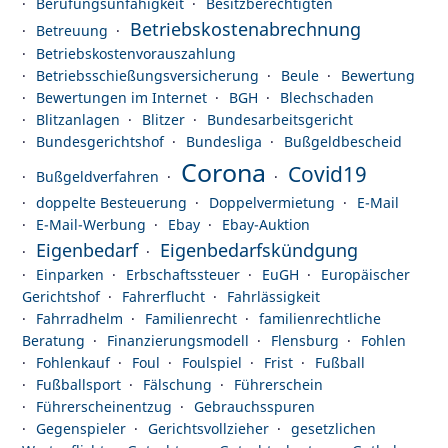
Berufungsunfähigkeit
Besitzberechtigten
Betriebskostenabrechnung
Betreuung
Betriebskostenvorauszahlung
Betriebsschießungsversicherung
Beule
Bewertung
Bewertungen im Internet
BGH
Blechschaden
Blitzanlagen
Blitzer
Bundesarbeitsgericht
Bundesgerichtshof
Bundesliga
Bußgeldbescheid
Corona
Covid19
Bußgeldverfahren
doppelte Besteuerung
Doppelvermietung
E-Mail
E-Mail-Werbung
Ebay
Ebay-Auktion
Eigenbedarf
Eigenbedarfskündgung
Einparken
Erbschaftssteuer
EuGH
Europäischer
Gerichtshof
Fahrerflucht
Fahrlässigkeit
Fahrradhelm
Familienrecht
familienrechtliche
Beratung
Finanzierungsmodell
Flensburg
Fohlen
Fohlenkauf
Foul
Foulspiel
Frist
Fußball
Fußballsport
Fälschung
Führerschein
Führerscheinentzug
Gebrauchsspuren
Gegenspieler
Gerichtsvollzieher
gesetzlichen