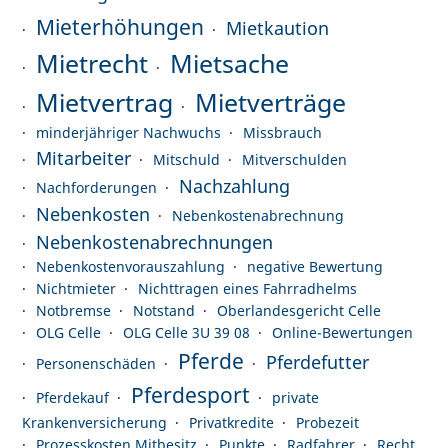
Mieterhöhungen
Mietkaution
Mietrecht
Mietsache
Mietvertrag
Mietverträge
minderjähriger Nachwuchs
Missbrauch
Mitarbeiter
Mitschuld
Mitverschulden
Nachzahlung
Nachforderungen
Nebenkosten
Nebenkostenabrechnung
Nebenkostenabrechnungen
Nebenkostenvorauszahlung
negative Bewertung
Nichtmieter
Nichttragen eines Fahrradhelms
Notbremse
Notstand
Oberlandesgericht Celle
OLG Celle
OLG Celle 3U 39 08
Online-Bewertungen
Pferde
Pferdefutter
Personenschäden
Pferdesport
Pferdekauf
private
Krankenversicherung
Privatkredite
Probezeit
Prozesskosten Mitbesitz
Punkte
Radfahrer
Recht