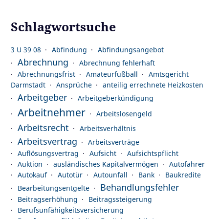
Schlagwortsuche
3 U 39 08
Abfindung
Abfindungsangebot
Abrechnung
Abrechnung fehlerhaft
Abrechnungsfrist
Amateurfußball
Amtsgericht
Darmstadt
Ansprüche
anteilig errechnete Heizkosten
Arbeitgeber
Arbeitgeberkündigung
Arbeitnehmer
Arbeitslosengeld
Arbeitsrecht
Arbeitsverhältnis
Arbeitsvertrag
Arbeitsverträge
Auflösungsvertrag
Aufsicht
Aufsichtspflicht
Auktion
ausländisches Kapitalvermögen
Autofahrer
Autokauf
Autotür
Autounfall
Bank
Baukredite
Behandlungsfehler
Bearbeitungsentgelte
Beitragserhöhung
Beitragssteigerung
Berufsunfähigkeitsversicherung