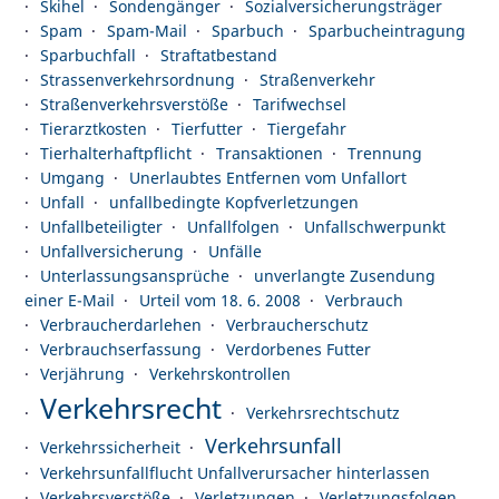
Skihel
Sondengänger
Sozialversicherungsträger
Spam
Spam-Mail
Sparbuch
Sparbucheintragung
Sparbuchfall
Straftatbestand
Strassenverkehrsordnung
Straßenverkehr
Straßenverkehrsverstöße
Tarifwechsel
Tierarztkosten
Tierfutter
Tiergefahr
Tierhalterhaftpflicht
Transaktionen
Trennung
Umgang
Unerlaubtes Entfernen vom Unfallort
Unfall
unfallbedingte Kopfverletzungen
Unfallbeteiligter
Unfallfolgen
Unfallschwerpunkt
Unfallversicherung
Unfälle
Unterlassungsansprüche
unverlangte Zusendung
einer E-Mail
Urteil vom 18. 6. 2008
Verbrauch
Verbraucherdarlehen
Verbraucherschutz
Verbrauchserfassung
Verdorbenes Futter
Verjährung
Verkehrskontrollen
Verkehrsrecht
Verkehrsrechtschutz
Verkehrsunfall
Verkehrssicherheit
Verkehrsunfallflucht Unfallverursacher hinterlassen
Verkehrsverstöße
Verletzungen
Verletzungsfolgen