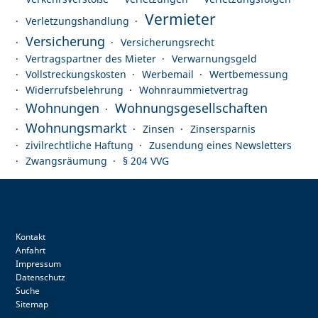
Vermieter
Verletzungshandlung
Versicherung
Versicherungsrecht
Vertragspartner des Mieter
Verwarnungsgeld
Vollstreckungskosten
Werbemail
Wertbemessung
Widerrufsbelehrung
Wohnraummietvertrag
Wohnungen
Wohnungsgesellschaften
Wohnungsmarkt
Zinsen
Zinsersparnis
zivilrechtliche Haftung
Zusendung eines Newsletters
Zwangsräumung
§ 204 VVG
Kontakt
Anfahrt
Impressum
Datenschutz
Suche
Sitemap