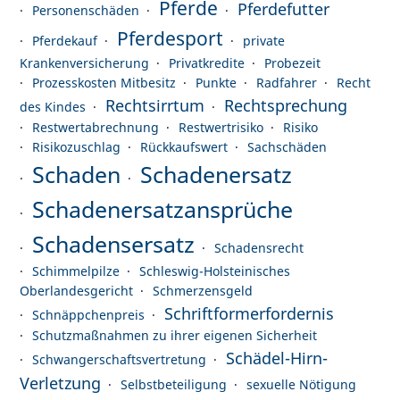
Pferde
Pferdefutter
Personenschäden
Pferdesport
Pferdekauf
private
Krankenversicherung
Privatkredite
Probezeit
Prozesskosten Mitbesitz
Punkte
Radfahrer
Recht
Rechtsirrtum
Rechtsprechung
des Kindes
Restwertabrechnung
Restwertrisiko
Risiko
Risikozuschlag
Rückkaufswert
Sachschäden
Schaden
Schadenersatz
Schadenersatzansprüche
Schadensersatz
Schadensrecht
Schimmelpilze
Schleswig-Holsteinisches
Oberlandesgericht
Schmerzensgeld
Schriftformerfordernis
Schnäppchenpreis
Schutzmaßnahmen zu ihrer eigenen Sicherheit
Schädel-Hirn-
Schwangerschaftsvertretung
Verletzung
Selbstbeteiligung
sexuelle Nötigung