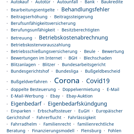
Autokauf
Autotür
Autounfall
Bank
Baukredite
Behandlungsfehler
Bearbeitungsentgelte
Beitragserhöhung
Beitragssteigerung
Berufsunfähigkeitsversicherung
Berufungsunfähigkeit
Besitzberechtigten
Betriebskostenabrechnung
Betreuung
Betriebskostenvorauszahlung
Betriebsschießungsversicherung
Beule
Bewertung
Bewertungen im Internet
BGH
Blechschaden
Blitzanlagen
Blitzer
Bundesarbeitsgericht
Bundesgerichtshof
Bundesliga
Bußgeldbescheid
Corona
Covid19
Bußgeldverfahren
doppelte Besteuerung
Doppelvermietung
E-Mail
E-Mail-Werbung
Ebay
Ebay-Auktion
Eigenbedarf
Eigenbedarfskündgung
Einparken
Erbschaftssteuer
EuGH
Europäischer
Gerichtshof
Fahrerflucht
Fahrlässigkeit
Fahrradhelm
Familienrecht
familienrechtliche
Beratung
Finanzierungsmodell
Flensburg
Fohlen