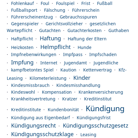
Fohlenkauf
Foul
Foulspiel
Frist
Fußball
Fußballsport
Fälschung
Führerschein
Führerscheinentzug
Gebrauchsspuren
Gegenspieler
Gerichtsvollzieher
gesetzlichen
Wartepflicht
Gutachten
Gutachterkosten
Guthaben
Haftung
Haftpflicht
Haftung der Eltern
Helmpflicht
Heizkosten
Hunde
Impfnebenwirkungen
Impfpass
Impfschaden
Impfung
Internet
Jugendamt
Jugendliche
kampfbetontes Spiel
Kaution
Kettenvertrag
Kfz-
Kinder
Leasing
Kilometerleistung
Kindesmissbrauch
Kindesmisshandlung
Kindeswohl
Kompensation
Krankenversicherung
Krankheitsvertretung
Kratzer
Kreditinstitut
Kündigung
Kreditinstitute
Kundenbonität
Kündigung aus Eigenbedarf
Kündigungsfrist
Kündigungsrecht
Kündigungsschutzgesetz
Kündigungsschutzklage
Leasing