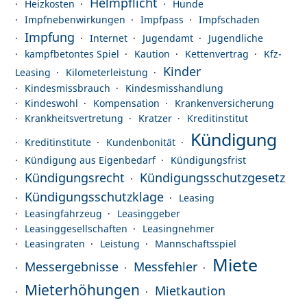
Helmpflicht
Heizkosten
Hunde
Impfnebenwirkungen
Impfpass
Impfschaden
Impfung
Internet
Jugendamt
Jugendliche
kampfbetontes Spiel
Kaution
Kettenvertrag
Kfz-
Kinder
Leasing
Kilometerleistung
Kindesmissbrauch
Kindesmisshandlung
Kindeswohl
Kompensation
Krankenversicherung
Krankheitsvertretung
Kratzer
Kreditinstitut
Kündigung
Kreditinstitute
Kundenbonität
Kündigung aus Eigenbedarf
Kündigungsfrist
Kündigungsrecht
Kündigungsschutzgesetz
Kündigungsschutzklage
Leasing
Leasingfahrzeug
Leasinggeber
Leasinggesellschaften
Leasingnehmer
Leasingraten
Leistung
Mannschaftsspiel
Miete
Messergebnisse
Messfehler
Mieterhöhungen
Mietkaution