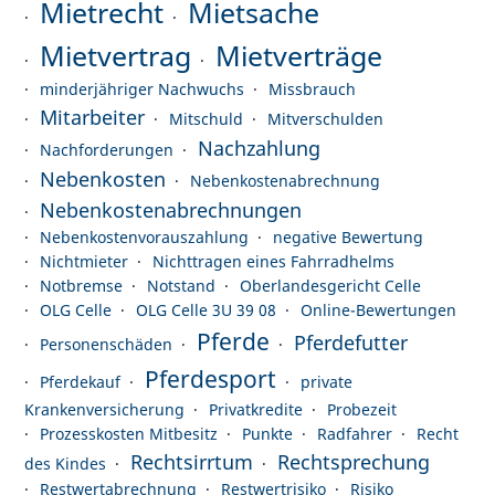
Mietrecht
Mietsache
Mietvertrag
Mietverträge
minderjähriger Nachwuchs
Missbrauch
Mitarbeiter
Mitschuld
Mitverschulden
Nachzahlung
Nachforderungen
Nebenkosten
Nebenkostenabrechnung
Nebenkostenabrechnungen
Nebenkostenvorauszahlung
negative Bewertung
Nichtmieter
Nichttragen eines Fahrradhelms
Notbremse
Notstand
Oberlandesgericht Celle
OLG Celle
OLG Celle 3U 39 08
Online-Bewertungen
Pferde
Pferdefutter
Personenschäden
Pferdesport
Pferdekauf
private
Krankenversicherung
Privatkredite
Probezeit
Prozesskosten Mitbesitz
Punkte
Radfahrer
Recht
Rechtsirrtum
Rechtsprechung
des Kindes
Restwertabrechnung
Restwertrisiko
Risiko