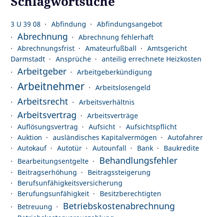
Schlagwortsuche
3 U 39 08
Abfindung
Abfindungsangebot
Abrechnung
Abrechnung fehlerhaft
Abrechnungsfrist
Amateurfußball
Amtsgericht
Darmstadt
Ansprüche
anteilig errechnete Heizkosten
Arbeitgeber
Arbeitgeberkündigung
Arbeitnehmer
Arbeitslosengeld
Arbeitsrecht
Arbeitsverhältnis
Arbeitsvertrag
Arbeitsverträge
Auflösungsvertrag
Aufsicht
Aufsichtspflicht
Auktion
ausländisches Kapitalvermögen
Autofahrer
Autokauf
Autotür
Autounfall
Bank
Baukredite
Behandlungsfehler
Bearbeitungsentgelte
Beitragserhöhung
Beitragssteigerung
Berufsunfähigkeitsversicherung
Berufungsunfähigkeit
Besitzberechtigten
Betriebskostenabrechnung
Betreuung