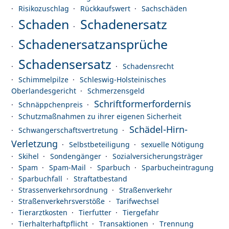
Risikozuschlag
Rückkaufswert
Sachschäden
Schaden
Schadenersatz
Schadenersatzansprüche
Schadensersatz
Schadensrecht
Schimmelpilze
Schleswig-Holsteinisches
Oberlandesgericht
Schmerzensgeld
Schriftformerfordernis
Schnäppchenpreis
Schutzmaßnahmen zu ihrer eigenen Sicherheit
Schädel-Hirn-
Schwangerschaftsvertretung
Verletzung
Selbstbeteiligung
sexuelle Nötigung
Skihel
Sondengänger
Sozialversicherungsträger
Spam
Spam-Mail
Sparbuch
Sparbucheintragung
Sparbuchfall
Straftatbestand
Strassenverkehrsordnung
Straßenverkehr
Straßenverkehrsverstöße
Tarifwechsel
Tierarztkosten
Tierfutter
Tiergefahr
Tierhalterhaftpflicht
Transaktionen
Trennung