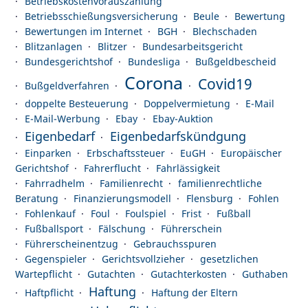
Betriebskostenvorauszahlung
Betriebsschießungsversicherung
Beule
Bewertung
Bewertungen im Internet
BGH
Blechschaden
Blitzanlagen
Blitzer
Bundesarbeitsgericht
Bundesgerichtshof
Bundesliga
Bußgeldbescheid
Corona
Covid19
Bußgeldverfahren
doppelte Besteuerung
Doppelvermietung
E-Mail
E-Mail-Werbung
Ebay
Ebay-Auktion
Eigenbedarf
Eigenbedarfskündgung
Einparken
Erbschaftssteuer
EuGH
Europäischer
Gerichtshof
Fahrerflucht
Fahrlässigkeit
Fahrradhelm
Familienrecht
familienrechtliche
Beratung
Finanzierungsmodell
Flensburg
Fohlen
Fohlenkauf
Foul
Foulspiel
Frist
Fußball
Fußballsport
Fälschung
Führerschein
Führerscheinentzug
Gebrauchsspuren
Gegenspieler
Gerichtsvollzieher
gesetzlichen
Wartepflicht
Gutachten
Gutachterkosten
Guthaben
Haftung
Haftpflicht
Haftung der Eltern