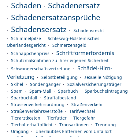
Schaden
Schadenersatz
Schadenersatzansprüche
Schadensersatz
Schadensrecht
Schimmelpilze
Schleswig-Holsteinisches
Oberlandesgericht
Schmerzensgeld
Schriftformerfordernis
Schnäppchenpreis
Schutzmaßnahmen zu ihrer eigenen Sicherheit
Schädel-Hirn-
Schwangerschaftsvertretung
Verletzung
Selbstbeteiligung
sexuelle Nötigung
Skihel
Sondengänger
Sozialversicherungsträger
Spam
Spam-Mail
Sparbuch
Sparbucheintragung
Sparbuchfall
Straftatbestand
Strassenverkehrsordnung
Straßenverkehr
Straßenverkehrsverstöße
Tarifwechsel
Tierarztkosten
Tierfutter
Tiergefahr
Tierhalterhaftpflicht
Transaktionen
Trennung
Umgang
Unerlaubtes Entfernen vom Unfallort