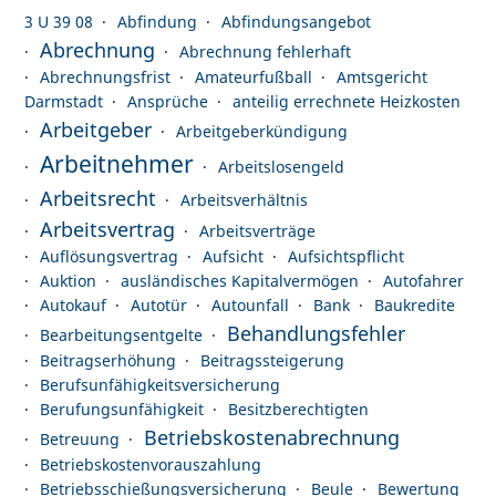
3 U 39 08
Abfindung
Abfindungsangebot
Abrechnung
Abrechnung fehlerhaft
Abrechnungsfrist
Amateurfußball
Amtsgericht
Darmstadt
Ansprüche
anteilig errechnete Heizkosten
Arbeitgeber
Arbeitgeberkündigung
Arbeitnehmer
Arbeitslosengeld
Arbeitsrecht
Arbeitsverhältnis
Arbeitsvertrag
Arbeitsverträge
Auflösungsvertrag
Aufsicht
Aufsichtspflicht
Auktion
ausländisches Kapitalvermögen
Autofahrer
Autokauf
Autotür
Autounfall
Bank
Baukredite
Behandlungsfehler
Bearbeitungsentgelte
Beitragserhöhung
Beitragssteigerung
Berufsunfähigkeitsversicherung
Berufungsunfähigkeit
Besitzberechtigten
Betriebskostenabrechnung
Betreuung
Betriebskostenvorauszahlung
Betriebsschießungsversicherung
Beule
Bewertung