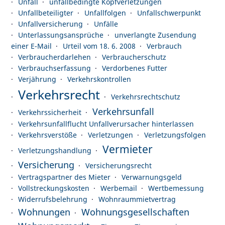
Unfall
unfallbedingte Kopfverletzungen
Unfallbeteiligter
Unfallfolgen
Unfallschwerpunkt
Unfallversicherung
Unfälle
Unterlassungsansprüche
unverlangte Zusendung
einer E-Mail
Urteil vom 18. 6. 2008
Verbrauch
Verbraucherdarlehen
Verbraucherschutz
Verbrauchserfassung
Verdorbenes Futter
Verjährung
Verkehrskontrollen
Verkehrsrecht
Verkehrsrechtschutz
Verkehrsunfall
Verkehrssicherheit
Verkehrsunfallflucht Unfallverursacher hinterlassen
Verkehrsverstöße
Verletzungen
Verletzungsfolgen
Vermieter
Verletzungshandlung
Versicherung
Versicherungsrecht
Vertragspartner des Mieter
Verwarnungsgeld
Vollstreckungskosten
Werbemail
Wertbemessung
Widerrufsbelehrung
Wohnraummietvertrag
Wohnungen
Wohnungsgesellschaften