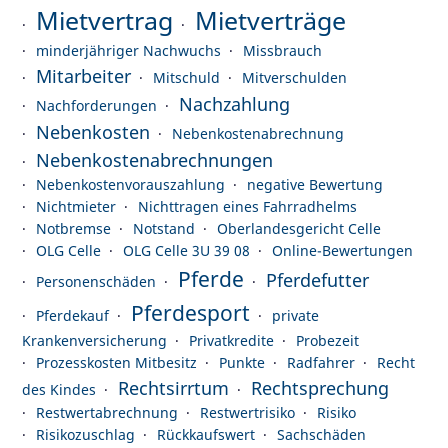
Mietvertrag
Mietverträge
minderjähriger Nachwuchs
Missbrauch
Mitarbeiter
Mitschuld
Mitverschulden
Nachzahlung
Nachforderungen
Nebenkosten
Nebenkostenabrechnung
Nebenkostenabrechnungen
Nebenkostenvorauszahlung
negative Bewertung
Nichtmieter
Nichttragen eines Fahrradhelms
Notbremse
Notstand
Oberlandesgericht Celle
OLG Celle
OLG Celle 3U 39 08
Online-Bewertungen
Pferde
Pferdefutter
Personenschäden
Pferdesport
Pferdekauf
private
Krankenversicherung
Privatkredite
Probezeit
Prozesskosten Mitbesitz
Punkte
Radfahrer
Recht
Rechtsirrtum
Rechtsprechung
des Kindes
Restwertabrechnung
Restwertrisiko
Risiko
Risikozuschlag
Rückkaufswert
Sachschäden