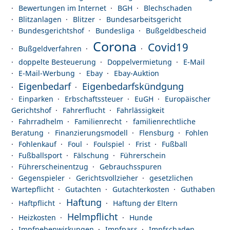
Bewertungen im Internet
BGH
Blechschaden
Blitzanlagen
Blitzer
Bundesarbeitsgericht
Bundesgerichtshof
Bundesliga
Bußgeldbescheid
Corona
Covid19
Bußgeldverfahren
doppelte Besteuerung
Doppelvermietung
E-Mail
E-Mail-Werbung
Ebay
Ebay-Auktion
Eigenbedarf
Eigenbedarfskündgung
Einparken
Erbschaftssteuer
EuGH
Europäischer
Gerichtshof
Fahrerflucht
Fahrlässigkeit
Fahrradhelm
Familienrecht
familienrechtliche
Beratung
Finanzierungsmodell
Flensburg
Fohlen
Fohlenkauf
Foul
Foulspiel
Frist
Fußball
Fußballsport
Fälschung
Führerschein
Führerscheinentzug
Gebrauchsspuren
Gegenspieler
Gerichtsvollzieher
gesetzlichen
Wartepflicht
Gutachten
Gutachterkosten
Guthaben
Haftung
Haftpflicht
Haftung der Eltern
Helmpflicht
Heizkosten
Hunde
Impfnebenwirkungen
Impfpass
Impfschaden