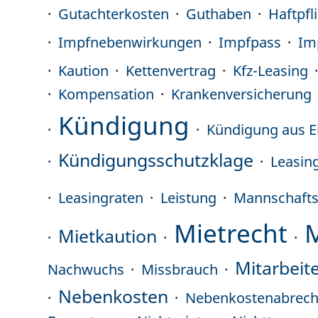
Gutachterkosten
Guthaben
Haftpfl
Impfnebenwirkungen
Impfpass
Im
Kaution
Kettenvertrag
Kfz-Leasing
Kompensation
Krankenversicherung
Kündigung
Kündigung aus E
Kündigungsschutzklage
Leasin
Leasingraten
Leistung
Mannschafts
Mietrecht
Mietkaution
Mitarbeit
Nachwuchs
Missbrauch
Nebenkosten
Nebenkostenabrec