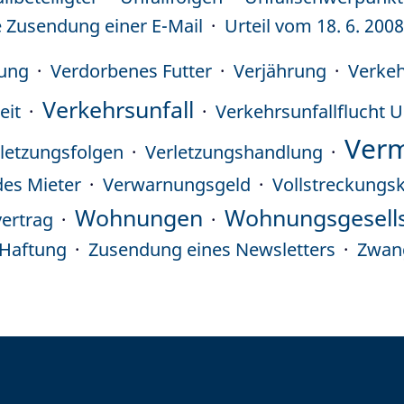
 Zusendung einer E-Mail
Urteil vom 18. 6. 200
sung
Verdorbenes Futter
Verjährung
Verkeh
Verkehrsunfall
eit
Verkehrsunfallflucht U
Verm
letzungsfolgen
Verletzungshandlung
des Mieter
Verwarnungsgeld
Vollstreckungs
Wohnungen
Wohnungsgesell
ertrag
e Haftung
Zusendung eines Newsletters
Zwan