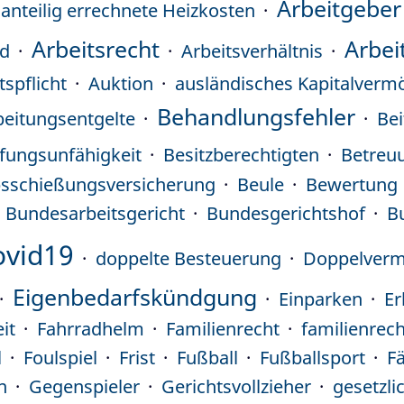
Arbeitgeber
anteilig errechnete Heizkosten
Arbeitsrecht
Arbei
ld
Arbeitsverhältnis
tspflicht
Auktion
ausländisches Kapitalverm
Behandlungsfehler
beitungsentgelte
Be
fungsunfähigkeit
Besitzberechtigten
Betreu
bsschießungsversicherung
Beule
Bewertung
Bundesarbeitsgericht
Bundesgerichtshof
B
ovid19
doppelte Besteuerung
Doppelverm
Eigenbedarfskündgung
Einparken
Er
it
Fahrradhelm
Familienrecht
familienrec
l
Foulspiel
Frist
Fußball
Fußballsport
F
n
Gegenspieler
Gerichtsvollzieher
gesetzli