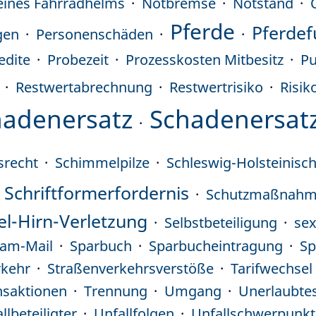
eines Fahrradhelms
Notbremse
Notstand
Pferde
Pferdef
gen
Personenschäden
edite
Probezeit
Prozesskosten Mitbesitz
Pu
Restwertabrechnung
Restwertrisiko
Risik
hadenersatz
Schadenersat
srecht
Schimmelpilze
Schleswig-Holsteinisc
Schriftformerfordernis
Schutzmaßnahmen
el-Hirn-Verletzung
Selbstbeteiligung
sex
am-Mail
Sparbuch
Sparbucheintragung
Sp
rkehr
Straßenverkehrsverstöße
Tarifwechsel
nsaktionen
Trennung
Umgang
Unerlaubtes
llbeteiligter
Unfallfolgen
Unfallschwerpunkt