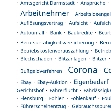
Amtsgericht Darmstadt
Ansprüche
Arbeitnehmer
Arbeitslosenge
Auflösungsvertrag
Aufsicht
Aufsich
Autounfall
Bank
Baukredite
Bear
Berufsunfähigkeitsversicherung
Beru
Betriebskostenvorauszahlung
Betrie
Blechschaden
Blitzanlagen
Blitzer
Corona
C
Bußgeldverfahren
Eigenbedarf
Ebay
Ebay-Auktion
Gerichtshof
Fahrerflucht
Fahrlässigke
Flensburg
Fohlen
Fohlenkauf
Fou
Führerscheinentzug
Gebrauchsspure