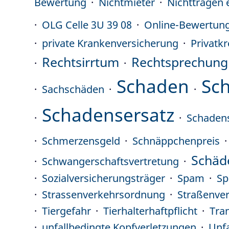
Bewertung
Nichtmieter
Nichttragen 
OLG Celle 3U 39 08
Online-Bewertun
private Krankenversicherung
Privatkr
Rechtsirrtum
Rechtsprechung
Schaden
Sc
Sachschäden
Schadensersatz
Schaden
Schmerzensgeld
Schnäppchenpreis
Schäd
Schwangerschaftsvertretung
Sozialversicherungsträger
Spam
Sp
Strassenverkehrsordnung
Straßenve
Tiergefahr
Tierhalterhaftpflicht
Tra
unfallbedingte Kopfverletzungen
Unfa