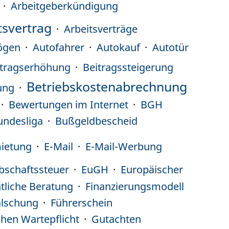
Arbeitgeberkündigung
tsvertrag
Arbeitsverträge
ögen
Autofahrer
Autokauf
Autotür
itragserhöhung
Beitragssteigerung
Betriebskostenabrechnung
ung
Bewertungen im Internet
BGH
undesliga
Bußgeldbescheid
ietung
E-Mail
E-Mail-Werbung
bschaftssteuer
EuGH
Europäischer
htliche Beratung
Finanzierungsmodell
älschung
Führerschein
chen Wartepflicht
Gutachten