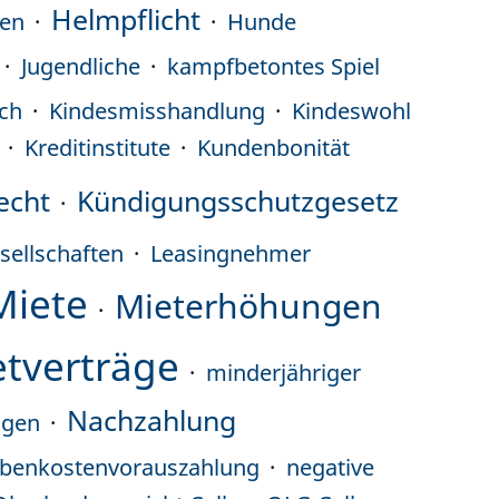
Helmpflicht
ten
Hunde
Jugendliche
kampfbetontes Spiel
ch
Kindesmisshandlung
Kindeswohl
Kreditinstitute
Kundenbonität
echt
Kündigungsschutzgesetz
sellschaften
Leasingnehmer
Miete
Mieterhöhungen
tverträge
minderjähriger
Nachzahlung
ngen
benkostenvorauszahlung
negative