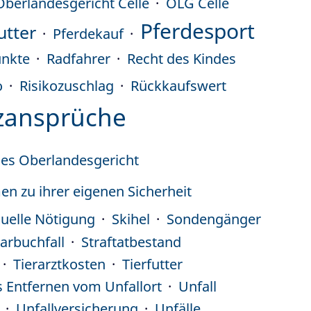
Oberlandesgericht Celle
OLG Celle
Pferdesport
utter
Pferdekauf
nkte
Radfahrer
Recht des Kindes
o
Risikozuschlag
Rückkaufswert
zansprüche
hes Oberlandesgericht
 zu ihrer eigenen Sicherheit
uelle Nötigung
Skihel
Sondengänger
arbuchfall
Straftatbestand
Tierarztkosten
Tierfutter
 Entfernen vom Unfallort
Unfall
Unfallversicherung
Unfälle