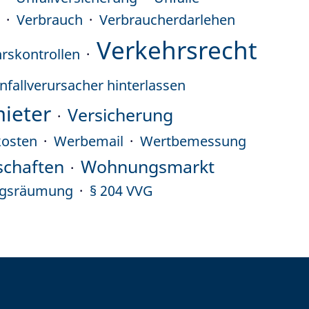
8
Verbrauch
Verbraucherdarlehen
Verkehrsrecht
rskontrollen
nfallverursacher hinterlassen
ieter
Versicherung
kosten
Werbemail
Wertbemessung
schaften
Wohnungsmarkt
gsräumung
§ 204 VVG