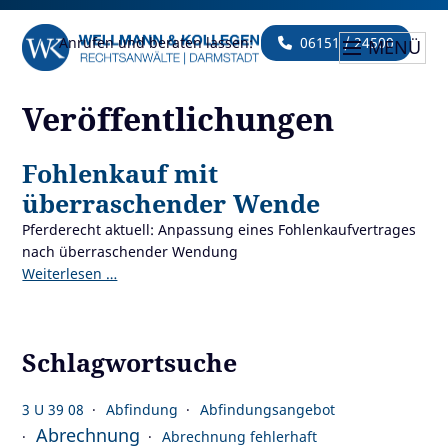
Anrufen und beraten lassen:
06151 / 24500
MENÜ
Veröffentlichungen
Fohlenkauf mit
überraschender Wende
Pferderecht aktuell: Anpassung eines Fohlenkaufvertrages
nach überraschender Wendung
Weiterlesen …
Schlagwortsuche
3 U 39 08
Abfindung
Abfindungsangebot
Abrechnung
Abrechnung fehlerhaft