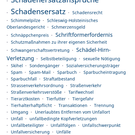
Schadensersatz
Schadensrecht
Schimmelpilze
Schleswig-Holsteinisches
Oberlandesgericht
Schmerzensgeld
Schriftformerfordernis
Schnäppchenpreis
Schutzmaßnahmen zu ihrer eigenen Sicherheit
Schädel-Hirn-
Schwangerschaftsvertretung
Verletzung
Selbstbeteiligung
sexuelle Nötigung
Skihel
Sondengänger
Sozialversicherungsträger
Spam
Spam-Mail
Sparbuch
Sparbucheintragung
Sparbuchfall
Straftatbestand
Strassenverkehrsordnung
Straßenverkehr
Straßenverkehrsverstöße
Tarifwechsel
Tierarztkosten
Tierfutter
Tiergefahr
Tierhalterhaftpflicht
Transaktionen
Trennung
Umgang
Unerlaubtes Entfernen vom Unfallort
Unfall
unfallbedingte Kopfverletzungen
Unfallbeteiligter
Unfallfolgen
Unfallschwerpunkt
Unfallversicherung
Unfälle