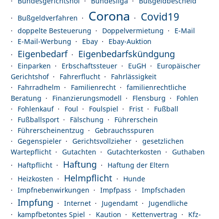
Bundesgerichtshof
Bundesliga
Bußgeldbescheid
Corona
Covid19
Bußgeldverfahren
doppelte Besteuerung
Doppelvermietung
E-Mail
E-Mail-Werbung
Ebay
Ebay-Auktion
Eigenbedarf
Eigenbedarfskündgung
Einparken
Erbschaftssteuer
EuGH
Europäischer
Gerichtshof
Fahrerflucht
Fahrlässigkeit
Fahrradhelm
Familienrecht
familienrechtliche
Beratung
Finanzierungsmodell
Flensburg
Fohlen
Fohlenkauf
Foul
Foulspiel
Frist
Fußball
Fußballsport
Fälschung
Führerschein
Führerscheinentzug
Gebrauchsspuren
Gegenspieler
Gerichtsvollzieher
gesetzlichen
Wartepflicht
Gutachten
Gutachterkosten
Guthaben
Haftung
Haftpflicht
Haftung der Eltern
Helmpflicht
Heizkosten
Hunde
Impfnebenwirkungen
Impfpass
Impfschaden
Impfung
Internet
Jugendamt
Jugendliche
kampfbetontes Spiel
Kaution
Kettenvertrag
Kfz-