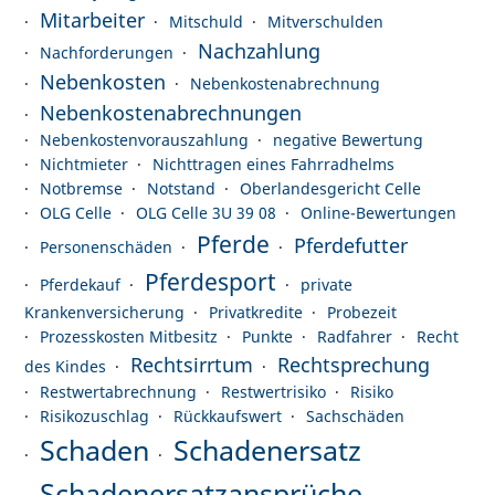
Mitarbeiter
Mitschuld
Mitverschulden
Nachzahlung
Nachforderungen
Nebenkosten
Nebenkostenabrechnung
Nebenkostenabrechnungen
Nebenkostenvorauszahlung
negative Bewertung
Nichtmieter
Nichttragen eines Fahrradhelms
Notbremse
Notstand
Oberlandesgericht Celle
OLG Celle
OLG Celle 3U 39 08
Online-Bewertungen
Pferde
Pferdefutter
Personenschäden
Pferdesport
Pferdekauf
private
Krankenversicherung
Privatkredite
Probezeit
Prozesskosten Mitbesitz
Punkte
Radfahrer
Recht
Rechtsirrtum
Rechtsprechung
des Kindes
Restwertabrechnung
Restwertrisiko
Risiko
Risikozuschlag
Rückkaufswert
Sachschäden
Schaden
Schadenersatz
Schadenersatzansprüche