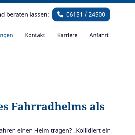
nd beraten lassen:
06151 / 24500
ungen
Kontakt
Karriere
Anfahrt
es Fahrradhelms als
hren einen Helm tragen? „Kollidiert ein