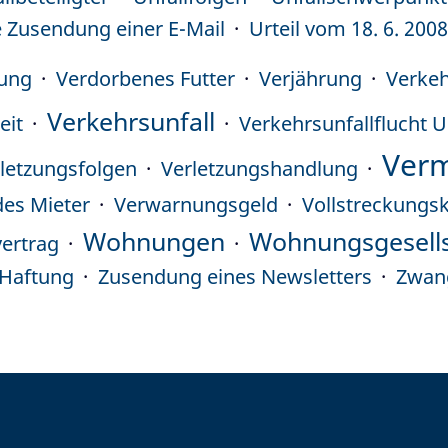
 Zusendung einer E-Mail
Urteil vom 18. 6. 200
sung
Verdorbenes Futter
Verjährung
Verkeh
Verkehrsunfall
eit
Verkehrsunfallflucht U
Verm
letzungsfolgen
Verletzungshandlung
des Mieter
Verwarnungsgeld
Vollstreckungs
Wohnungen
Wohnungsgesell
ertrag
e Haftung
Zusendung eines Newsletters
Zwan