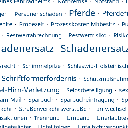
eines Fahrradhelms
Notbremse
Notstand
Pferde
Pferdef
gen
Personenschäden
edite
Probezeit
Prozesskosten Mitbesitz
Pu
Restwertabrechnung
Restwertrisiko
Risik
hadenersatz
Schadenersat
srecht
Schimmelpilze
Schleswig-Holsteinisc
Schriftformerfordernis
Schutzmaßnahmen
el-Hirn-Verletzung
Selbstbeteiligung
sex
am-Mail
Sparbuch
Sparbucheintragung
Sp
rkehr
Straßenverkehrsverstöße
Tarifwechsel
nsaktionen
Trennung
Umgang
Unerlaubtes
llbeteiligter
Unfallfolgen
Unfallschwerpunkt