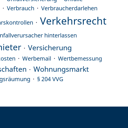
8
Verbrauch
Verbraucherdarlehen
Verkehrsrecht
rskontrollen
nfallverursacher hinterlassen
ieter
Versicherung
kosten
Werbemail
Wertbemessung
schaften
Wohnungsmarkt
gsräumung
§ 204 VVG