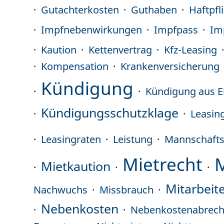
Gutachterkosten
Guthaben
Haftpfl
Impfnebenwirkungen
Impfpass
Im
Kaution
Kettenvertrag
Kfz-Leasing
Kompensation
Krankenversicherung
Kündigung
Kündigung aus E
Kündigungsschutzklage
Leasin
Leasingraten
Leistung
Mannschafts
Mietrecht
Mietkaution
Mitarbeit
Nachwuchs
Missbrauch
Nebenkosten
Nebenkostenabrec