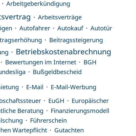
Arbeitgeberkündigung
tsvertrag
Arbeitsverträge
ögen
Autofahrer
Autokauf
Autotür
itragserhöhung
Beitragssteigerung
Betriebskostenabrechnung
ung
Bewertungen im Internet
BGH
undesliga
Bußgeldbescheid
ietung
E-Mail
E-Mail-Werbung
bschaftssteuer
EuGH
Europäischer
htliche Beratung
Finanzierungsmodell
älschung
Führerschein
chen Wartepflicht
Gutachten