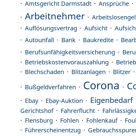
Amtsgericht Darmstadt
Ansprüche
Arbeitnehmer
Arbeitslosenge
Auflösungsvertrag
Aufsicht
Aufsich
Autounfall
Bank
Baukredite
Bear
Berufsunfähigkeitsversicherung
Beru
Betriebskostenvorauszahlung
Betrie
Blechschaden
Blitzanlagen
Blitzer
Corona
C
Bußgeldverfahren
Eigenbedarf
Ebay
Ebay-Auktion
Gerichtshof
Fahrerflucht
Fahrlässigke
Flensburg
Fohlen
Fohlenkauf
Fou
Führerscheinentzug
Gebrauchsspure