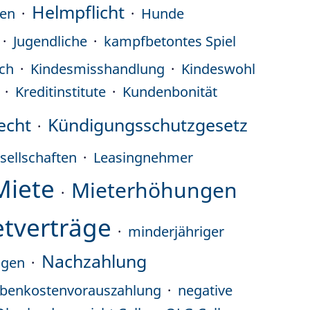
Helmpflicht
ten
Hunde
Jugendliche
kampfbetontes Spiel
ch
Kindesmisshandlung
Kindeswohl
Kreditinstitute
Kundenbonität
echt
Kündigungsschutzgesetz
sellschaften
Leasingnehmer
Miete
Mieterhöhungen
tverträge
minderjähriger
Nachzahlung
ngen
benkostenvorauszahlung
negative