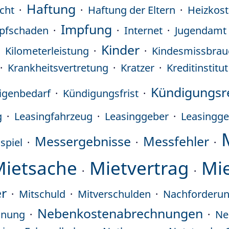
Haftung
icht
Haftung der Eltern
Heizkos
Impfung
pfschaden
Internet
Jugendamt
Kinder
Kilometerleistung
Kindesmissbrau
Krankheitsvertretung
Kratzer
Kreditinstitut
Kündigungsr
igenbedarf
Kündigungsfrist
g
Leasingfahrzeug
Leasinggeber
Leasingge
Messergebnisse
Messfehler
spiel
Mietsache
Mietvertrag
Mie
er
Mitschuld
Mitverschulden
Nachforderu
Nebenkostenabrechnungen
hnung
Ne