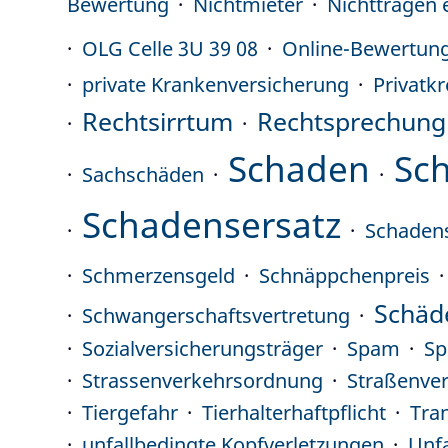
Bewertung
Nichtmieter
Nichttragen 
OLG Celle 3U 39 08
Online-Bewertun
private Krankenversicherung
Privatkr
Rechtsirrtum
Rechtsprechung
Schaden
Sc
Sachschäden
Schadensersatz
Schaden
Schmerzensgeld
Schnäppchenpreis
Schäd
Schwangerschaftsvertretung
Sozialversicherungsträger
Spam
Sp
Strassenverkehrsordnung
Straßenve
Tiergefahr
Tierhalterhaftpflicht
Tra
unfallbedingte Kopfverletzungen
Unfa