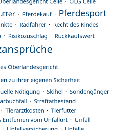
Oberlandesgericht Celle
OLG Celle
Pferdesport
utter
Pferdekauf
nkte
Radfahrer
Recht des Kindes
o
Risikozuschlag
Rückkaufswert
zansprüche
hes Oberlandesgericht
 zu ihrer eigenen Sicherheit
uelle Nötigung
Skihel
Sondengänger
arbuchfall
Straftatbestand
Tierarztkosten
Tierfutter
 Entfernen vom Unfallort
Unfall
Unfallversicherung
Unfälle