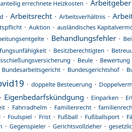
Arbeitgeber
anteilig errechnete Heizkosten
Arbeitsrecht
Arbei
ld
Arbeitsverhältnis
tspflicht
Auktion
ausländisches Kapitalverm
Behandlungsfehler
beitungsentgelte
Be
fungsunfähigkeit
Besitzberechtigten
Betreu
bsschießungsversicherung
Beule
Bewertung
Bundesarbeitsgericht
Bundesgerichtshof
B
ovid19
doppelte Besteuerung
Doppelverm
Eigenbedarfskündgung
Einparken
Er
it
Fahrradhelm
Familienrecht
familienrec
l
Foulspiel
Frist
Fußball
Fußballsport
F
n
Gegenspieler
Gerichtsvollzieher
gesetzli