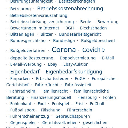
Berufungsunfähigkeit
Besitzberechtigten
Betriebskostenabrechnung
Betreuung
Betriebskostenvorauszahlung
Betriebsschießungsversicherung
Beule
Bewertung
Bewertungen im Internet
BGH
Blechschaden
Blitzanlagen
Blitzer
Bundesarbeitsgericht
Bundesgerichtshof
Bundesliga
Bußgeldbescheid
Corona
Covid19
Bußgeldverfahren
doppelte Besteuerung
Doppelvermietung
E-Mail
E-Mail-Werbung
Ebay
Ebay-Auktion
Eigenbedarf
Eigenbedarfskündgung
Einparken
Erbschaftssteuer
EuGH
Europäischer
Gerichtshof
Fahrerflucht
Fahrlässigkeit
Fahrradhelm
Familienrecht
familienrechtliche
Beratung
Finanzierungsmodell
Flensburg
Fohlen
Fohlenkauf
Foul
Foulspiel
Frist
Fußball
Fußballsport
Fälschung
Führerschein
Führerscheinentzug
Gebrauchsspuren
Gegenspieler
Gerichtsvollzieher
gesetzlichen