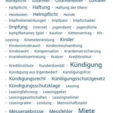
Wartepflicht
Gutachten
Gutachterkosten
Guthaben
Haftung
Haftpflicht
Haftung der Eltern
Helmpflicht
Heizkosten
Hunde
Impfnebenwirkungen
Impfpass
Impfschaden
Impfung
Internet
Jugendamt
Jugendliche
kampfbetontes Spiel
Kaution
Kettenvertrag
Kfz-
Kinder
Leasing
Kilometerleistung
Kindesmissbrauch
Kindesmisshandlung
Kindeswohl
Kompensation
Krankenversicherung
Krankheitsvertretung
Kratzer
Kreditinstitut
Kündigung
Kreditinstitute
Kundenbonität
Kündigung aus Eigenbedarf
Kündigungsfrist
Kündigungsrecht
Kündigungsschutzgesetz
Kündigungsschutzklage
Leasing
Leasingfahrzeug
Leasinggeber
Leasinggesellschaften
Leasingnehmer
Leasingraten
Leistung
Mannschaftsspiel
Miete
Messergebnisse
Messfehler