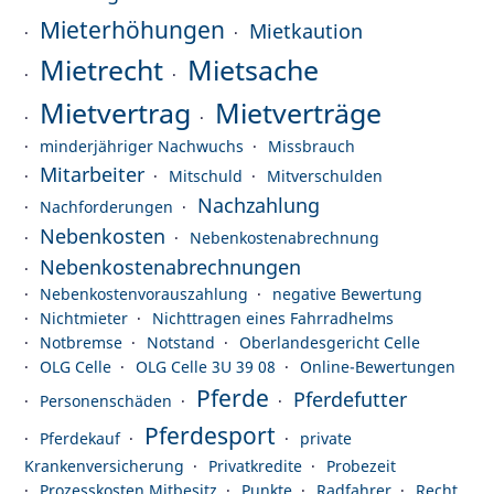
Mieterhöhungen
Mietkaution
Mietrecht
Mietsache
Mietvertrag
Mietverträge
minderjähriger Nachwuchs
Missbrauch
Mitarbeiter
Mitschuld
Mitverschulden
Nachzahlung
Nachforderungen
Nebenkosten
Nebenkostenabrechnung
Nebenkostenabrechnungen
Nebenkostenvorauszahlung
negative Bewertung
Nichtmieter
Nichttragen eines Fahrradhelms
Notbremse
Notstand
Oberlandesgericht Celle
OLG Celle
OLG Celle 3U 39 08
Online-Bewertungen
Pferde
Pferdefutter
Personenschäden
Pferdesport
Pferdekauf
private
Krankenversicherung
Privatkredite
Probezeit
Prozesskosten Mitbesitz
Punkte
Radfahrer
Recht