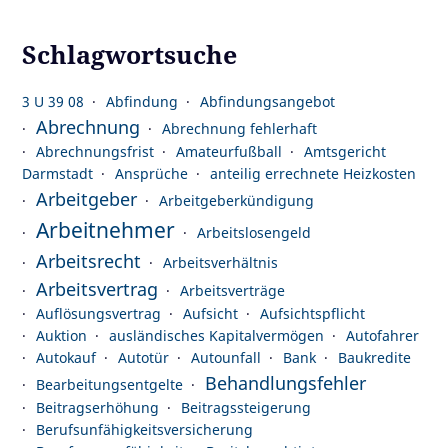
Schlagwortsuche
3 U 39 08
Abfindung
Abfindungsangebot
Abrechnung
Abrechnung fehlerhaft
Abrechnungsfrist
Amateurfußball
Amtsgericht
Darmstadt
Ansprüche
anteilig errechnete Heizkosten
Arbeitgeber
Arbeitgeberkündigung
Arbeitnehmer
Arbeitslosengeld
Arbeitsrecht
Arbeitsverhältnis
Arbeitsvertrag
Arbeitsverträge
Auflösungsvertrag
Aufsicht
Aufsichtspflicht
Auktion
ausländisches Kapitalvermögen
Autofahrer
Autokauf
Autotür
Autounfall
Bank
Baukredite
Behandlungsfehler
Bearbeitungsentgelte
Beitragserhöhung
Beitragssteigerung
Berufsunfähigkeitsversicherung