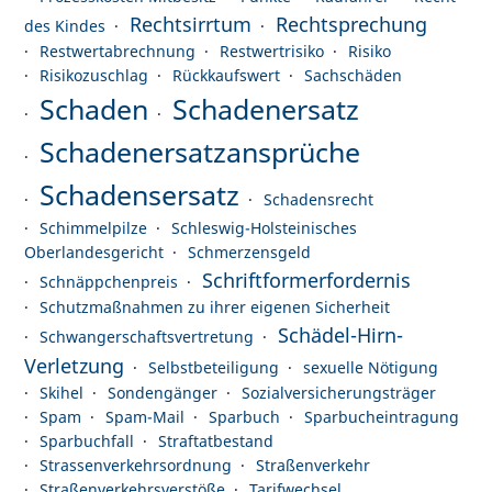
Rechtsirrtum
Rechtsprechung
des Kindes
Restwertabrechnung
Restwertrisiko
Risiko
Risikozuschlag
Rückkaufswert
Sachschäden
Schaden
Schadenersatz
Schadenersatzansprüche
Schadensersatz
Schadensrecht
Schimmelpilze
Schleswig-Holsteinisches
Oberlandesgericht
Schmerzensgeld
Schriftformerfordernis
Schnäppchenpreis
Schutzmaßnahmen zu ihrer eigenen Sicherheit
Schädel-Hirn-
Schwangerschaftsvertretung
Verletzung
Selbstbeteiligung
sexuelle Nötigung
Skihel
Sondengänger
Sozialversicherungsträger
Spam
Spam-Mail
Sparbuch
Sparbucheintragung
Sparbuchfall
Straftatbestand
Strassenverkehrsordnung
Straßenverkehr
Straßenverkehrsverstöße
Tarifwechsel