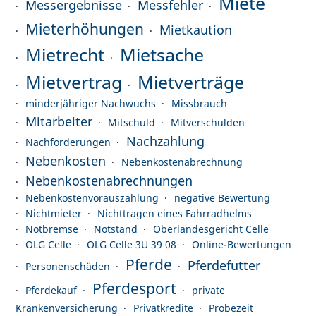
Miete
Messergebnisse
Messfehler
Mieterhöhungen
Mietkaution
Mietrecht
Mietsache
Mietvertrag
Mietverträge
minderjähriger Nachwuchs
Missbrauch
Mitarbeiter
Mitschuld
Mitverschulden
Nachzahlung
Nachforderungen
Nebenkosten
Nebenkostenabrechnung
Nebenkostenabrechnungen
Nebenkostenvorauszahlung
negative Bewertung
Nichtmieter
Nichttragen eines Fahrradhelms
Notbremse
Notstand
Oberlandesgericht Celle
OLG Celle
OLG Celle 3U 39 08
Online-Bewertungen
Pferde
Pferdefutter
Personenschäden
Pferdesport
Pferdekauf
private
Krankenversicherung
Privatkredite
Probezeit