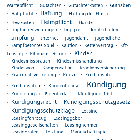
Wartepflicht
Gutachten
Gutachterkosten
Guthaben
Haftung
Haftpflicht
Haftung der Eltern
Helmpflicht
Heizkosten
Hunde
Impfnebenwirkungen
Impfpass
Impfschaden
Impfung
Internet
Jugendamt
Jugendliche
kampfbetontes Spiel
Kaution
Kettenvertrag
Kfz-
Kinder
Leasing
Kilometerleistung
Kindesmissbrauch
Kindesmisshandlung
Kindeswohl
Kompensation
Krankenversicherung
Krankheitsvertretung
Kratzer
Kreditinstitut
Kündigung
Kreditinstitute
Kundenbonität
Kündigung aus Eigenbedarf
Kündigungsfrist
Kündigungsrecht
Kündigungsschutzgesetz
Kündigungsschutzklage
Leasing
Leasingfahrzeug
Leasinggeber
Leasinggesellschaften
Leasingnehmer
Leasingraten
Leistung
Mannschaftsspiel