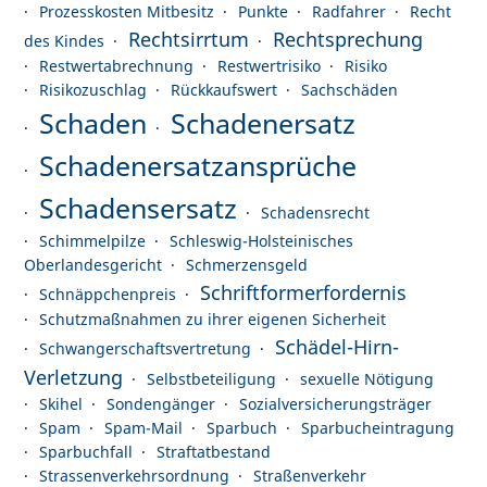
Prozesskosten Mitbesitz
Punkte
Radfahrer
Recht
Rechtsirrtum
Rechtsprechung
des Kindes
Restwertabrechnung
Restwertrisiko
Risiko
Risikozuschlag
Rückkaufswert
Sachschäden
Schaden
Schadenersatz
Schadenersatzansprüche
Schadensersatz
Schadensrecht
Schimmelpilze
Schleswig-Holsteinisches
Oberlandesgericht
Schmerzensgeld
Schriftformerfordernis
Schnäppchenpreis
Schutzmaßnahmen zu ihrer eigenen Sicherheit
Schädel-Hirn-
Schwangerschaftsvertretung
Verletzung
Selbstbeteiligung
sexuelle Nötigung
Skihel
Sondengänger
Sozialversicherungsträger
Spam
Spam-Mail
Sparbuch
Sparbucheintragung
Sparbuchfall
Straftatbestand
Strassenverkehrsordnung
Straßenverkehr