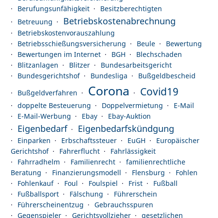
Berufungsunfähigkeit
Besitzberechtigten
Betriebskostenabrechnung
Betreuung
Betriebskostenvorauszahlung
Betriebsschießungsversicherung
Beule
Bewertung
Bewertungen im Internet
BGH
Blechschaden
Blitzanlagen
Blitzer
Bundesarbeitsgericht
Bundesgerichtshof
Bundesliga
Bußgeldbescheid
Corona
Covid19
Bußgeldverfahren
doppelte Besteuerung
Doppelvermietung
E-Mail
E-Mail-Werbung
Ebay
Ebay-Auktion
Eigenbedarf
Eigenbedarfskündgung
Einparken
Erbschaftssteuer
EuGH
Europäischer
Gerichtshof
Fahrerflucht
Fahrlässigkeit
Fahrradhelm
Familienrecht
familienrechtliche
Beratung
Finanzierungsmodell
Flensburg
Fohlen
Fohlenkauf
Foul
Foulspiel
Frist
Fußball
Fußballsport
Fälschung
Führerschein
Führerscheinentzug
Gebrauchsspuren
Gegenspieler
Gerichtsvollzieher
gesetzlichen