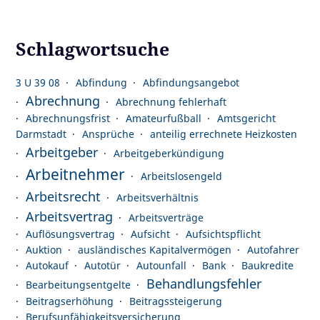
Schlagwortsuche
3 U 39 08
Abfindung
Abfindungsangebot
Abrechnung
Abrechnung fehlerhaft
Abrechnungsfrist
Amateurfußball
Amtsgericht
Darmstadt
Ansprüche
anteilig errechnete Heizkosten
Arbeitgeber
Arbeitgeberkündigung
Arbeitnehmer
Arbeitslosengeld
Arbeitsrecht
Arbeitsverhältnis
Arbeitsvertrag
Arbeitsverträge
Auflösungsvertrag
Aufsicht
Aufsichtspflicht
Auktion
ausländisches Kapitalvermögen
Autofahrer
Autokauf
Autotür
Autounfall
Bank
Baukredite
Behandlungsfehler
Bearbeitungsentgelte
Beitragserhöhung
Beitragssteigerung
Berufsunfähigkeitsversicherung