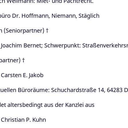
h Wellmann: Miet- und Pachtrecht.
üro Dr. Hoffmann, Niemann, Stäglich
n (Seniorpartner) †
lt Joachim Bernet; Schwerpunkt: Straßenverkehrsr
artner) †
t Carsten E. Jakob
ktuellen Büroräume: Schuchardstraße 14, 64283 
t altersbedingt aus der Kanzlei aus
t Christian P. Kuhn