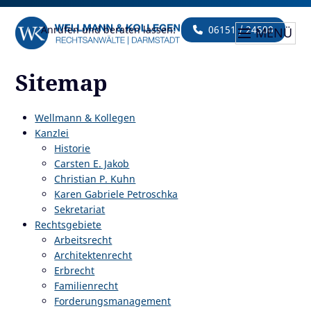
Anrufen und beraten lassen:
06151 / 24500
MENÜ
Sitemap
Wellmann & Kollegen
Kanzlei
Historie
Carsten E. Jakob
Christian P. Kuhn
Karen Gabriele Petroschka
Sekretariat
Rechtsgebiete
Arbeitsrecht
Architektenrecht
Erbrecht
Familienrecht
Forderungsmanagement